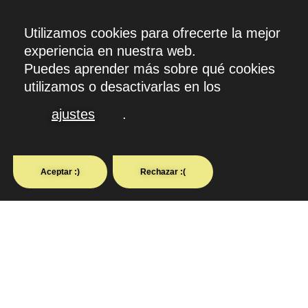
CLARA
·PRAT·ROIG
ARTESANÍA PERSON
NUMEROLOGÍA Y KABBALA
Utilizamos cookies para ofrecerte la mejor
experiencia en nuestra web.
Puedes aprender más sobre qué cookies
utilizamos o desactivarlas en los
ajustes
.
Aceptar :)
Rechazar :(