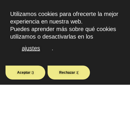
CLARA
·PRAT·ROIG
ARTESANÍA PERSON
NUMEROLOGÍA Y KABBALA
Utilizamos cookies para ofrecerte la mejor
experiencia en nuestra web.
Puedes aprender más sobre qué cookies
utilizamos o desactivarlas en los
ajustes
.
Aceptar :)
Rechazar :(